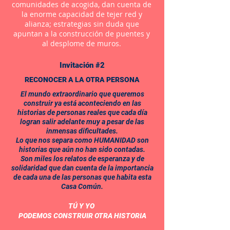
comunidades de acogida, dan cuenta de
la enorme capacidad de tejer red y
alianza; estrategias sin duda que
apuntan a la construcción de puentes y
al desplome de muros.
Invitación #2
RECONOCER A LA OTRA PERSONA
El mundo extraordinario que queremos
construir ya está aconteciendo en las
historias de personas reales que cada día
logran salir adelante muy a pesar de las
inmensas dificultades.
Lo que nos separa como HUMANIDAD son
historias que aún no han sido contadas.
Son miles los relatos de esperanza y de
solidaridad que dan cuenta de la importancia
de cada una de las personas que habita esta
Casa Común.
TÚ Y YO
PODEMOS CONSTRUIR OTRA HISTORIA