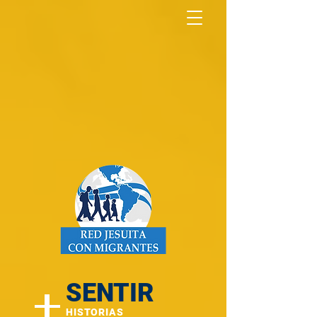
North America Map
Infogram
+
SENTIR
HISTORIAS