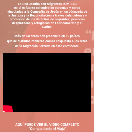
La
Red Jesuita con Migrantes
RJM-LAC
es el esfuerzo colectivo de personas y obras
vinculadas a la
Compañía
de Jesús
en su búsqueda
de
la
Justicia y la Reconciliación
a través de
la defensa y
promoción de los derechos
de
migrantes, personas
desplazadas y refugiadas
en Latinoamérica y el
Caribe.
Más de 60 obras con presencia en 19 países
que de distintas maneras damos
respuesta
a los retos
de la Migración Forzada en éste continente.
AQUÍ PUEDE VER EL VIDEO COMPLETO
"Compartiendo el Viaje"