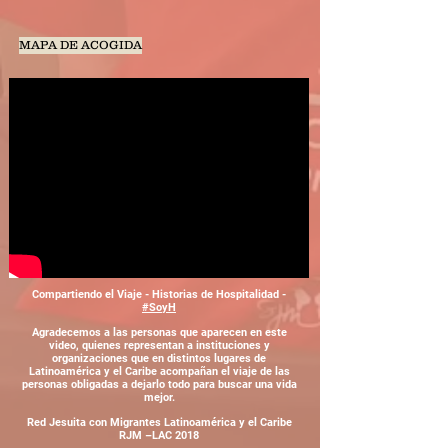
MAPA DE ACOGIDA
Compartiendo el Viaje - Historias de Hospitalidad -
#SoyH
Agradecemos a las personas que aparecen en este
video, quienes representan a instituciones y
organizaciones que en distintos lugares de
Latinoamérica y el Caribe acompañan el viaje de las
personas obligadas a dejarlo todo para buscar una vida
mejor.
Red Jesuita con Migrantes Latinoamérica y el Caribe
RJM –LAC 2018