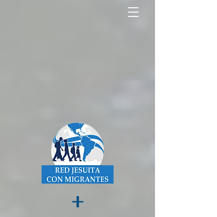
North America Map
Infogram
+