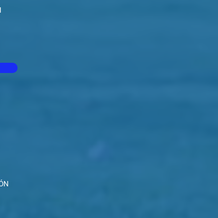
N
IÓN