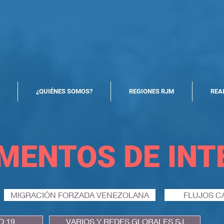
North America Map
Infogram
¿QUIÉNES SOMOS?
REGIONES RJM
REA
MENTOS DE
INT
MIGRACIÓN FORZADA VENEZOLANA
FLUJOS C
D 19
VARIOS Y REDES GLOBALES SJ