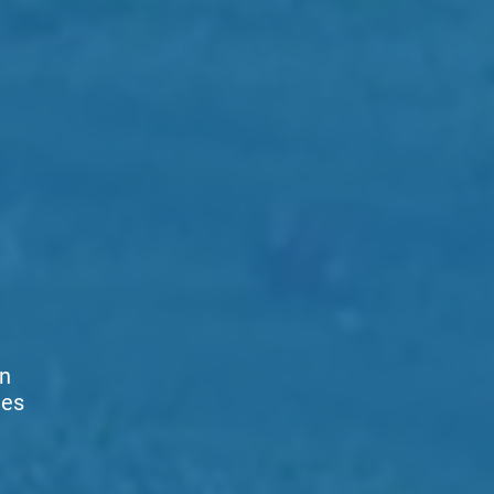
on
tes