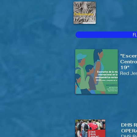
F
"Escen
Centro
19"
Red Je
DHS 
OPER
DHS Ru